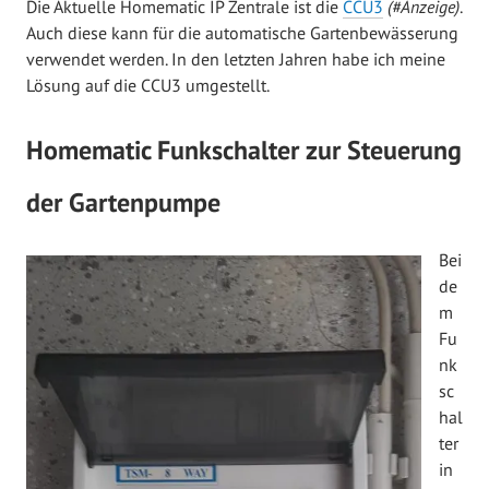
Die Aktuelle Homematic IP Zentrale ist die
CCU3
(#Anzeige)
.
Auch diese kann für die automatische Gartenbewässerung
verwendet werden. In den letzten Jahren habe ich meine
Lösung auf die CCU3 umgestellt.
Homematic Funkschalter zur Steuerung
der Gartenpumpe
Bei
de
m
Fu
nk
sc
hal
ter
in