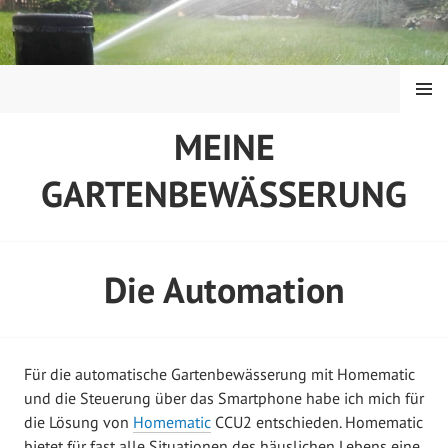
Springe
zum
Inhalt
MENÜ
MEINE
GARTENBEWÄSSERUNG
Die Automation
Für die automatische Gartenbewässerung mit Homematic
und die Steuerung über das Smartphone habe ich mich für
die Lösung von
Homematic
CCU2 entschieden. Homematic
bietet für fast alle Situationen des häuslichen Lebens eine