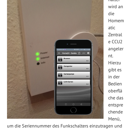
wird an
die
Homem
atic
Zentral
e CCU2
angeler
nt.
Hierzu
gibt es
in der
Bedien
oberflä
che das
entspre
chende
Menü,
um die Seriennummer des Funkschalters einzutragen und