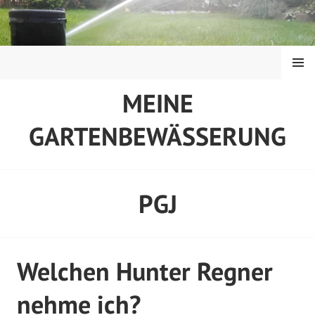
Springe
zum
Inhalt
MENÜ
MEINE
GARTENBEWÄSSERUNG
PGJ
Welchen Hunter Regner
nehme ich?