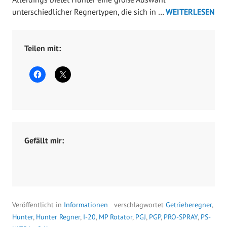
t
WELCHEN
unterschiedlicher Regnertypen, die sich in …
WEITERLESEN
o
HUNTER
b
REGNER
e
NEHME
Teilen mit:
r
ICH?
1
7
,
2
0
1
Gefällt mir:
9
Veröffentlicht in
Informationen
verschlagwortet
Getrieberegner
,
Hunter
,
Hunter Regner
,
I-20
,
MP Rotator
,
PGJ
,
PGP
,
PRO-SPRAY
,
PS-