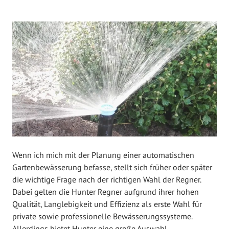
V
e
r
ö
f
f
e
n
t
l
i
c
Wenn ich mich mit der Planung einer automatischen
h
Gartenbewässerung befasse, stellt sich früher oder später
t
die wichtige Frage nach der richtigen Wahl der Regner.
a
Dabei gelten die Hunter Regner aufgrund ihrer hohen
m
Qualität, Langlebigkeit und Effizienz als erste Wahl für
O
private sowie professionelle Bewässerungssysteme.
k
Allerdings bietet Hunter eine große Auswahl