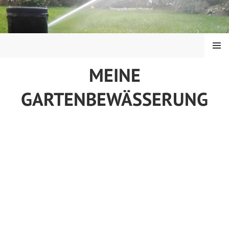
Springe
zum
Inhalt
MENÜ
MEINE
GARTENBEWÄSSERUNG