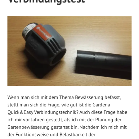
V
e
r
ö
f
f
e
n
t
l
i
c
Wenn man sich mit dem Thema Bewässerung befasst,
h
stellt man sich die Frage, wie gut ist die Gardena
t
Quick&Easy Verbindungstechnik? Auch diese Frage habe
a
ich mir vor Jahren gestellt, als ich mit der Planung der
m
Gartenbewässerung gestartet bin. Nachdem ich mich mit
A
der Funktionsweise und Belastbarkeit der