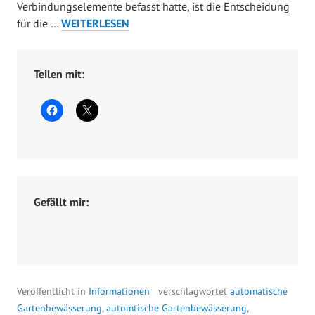
p
Verbindungselemente befasst hatte, ist die Entscheidung
r
GARDENA
für die …
WEITERLESEN
i
QUICK&EASY
l
VERBINDUNGSTEST
4
Teilen mit:
,
2
0
2
2
Gefällt mir:
Veröffentlicht in
Informationen
verschlagwortet
automatische
Gartenbewässerung
,
automtische Gartenbewässerung
,