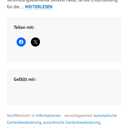
r
GARDENA
für die …
WEITERLESEN
i
QUICK&EASY
l
VERBINDUNGSTEST
4
Teilen mit:
,
2
0
2
2
Gefällt mir:
Veröffentlicht in
Informationen
verschlagwortet
automatische
Gartenbewässerung
,
automtische Gartenbewässerung
,