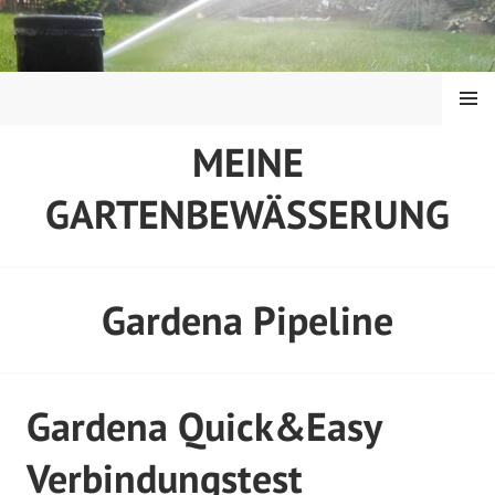
Springe
zum
Inhalt
MENÜ
MEINE
GARTENBEWÄSSERUNG
Gardena Pipeline
Gardena Quick&Easy
Verbindungstest