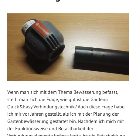
V
e
r
ö
f
f
e
n
t
l
i
c
Wenn man sich mit dem Thema Bewässerung befasst,
h
stellt man sich die Frage, wie gut ist die Gardena
t
Quick&Easy Verbindungstechnik? Auch diese Frage habe
a
ich mir vor Jahren gestellt, als ich mit der Planung der
m
Gartenbewässerung gestartet bin. Nachdem ich mich mit
A
der Funktionsweise und Belastbarkeit der
p
Verbindungselemente befasst hatte, ist die Entscheidung