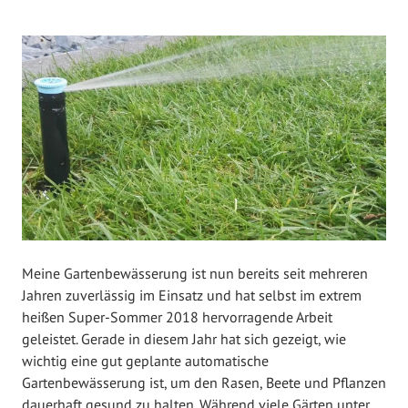
V
e
r
ö
f
f
e
n
t
l
i
c
Meine Gartenbewässerung ist nun bereits seit mehreren
h
Jahren zuverlässig im Einsatz und hat selbst im extrem
t
heißen Super-Sommer 2018 hervorragende Arbeit
a
geleistet. Gerade in diesem Jahr hat sich gezeigt, wie
m
wichtig eine gut geplante automatische
O
Gartenbewässerung ist, um den Rasen, Beete und Pflanzen
k
dauerhaft gesund zu halten. Während viele Gärten unter