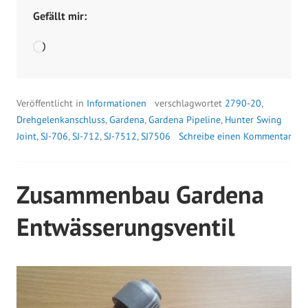
0
Gefällt mir:
Wird
geladen …
Veröffentlicht in
Informationen
verschlagwortet
2790-20
,
Drehgelenkanschluss
,
Gardena
,
Gardena Pipeline
,
Hunter Swing
Joint
,
SJ-706
,
SJ-712
,
SJ-7512
,
SJ7506
Schreibe einen Kommentar
Zusammenbau Gardena
Entwässerungsventil
V
e
r
ö