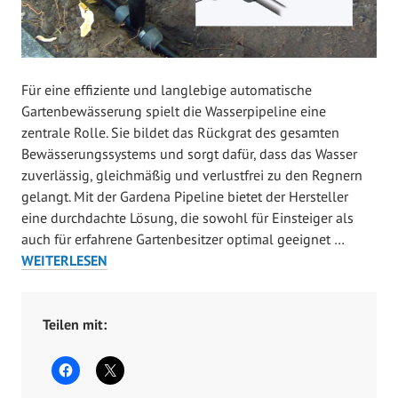
t
l
i
c
Für eine effiziente und langlebige automatische
h
Gartenbewässerung spielt die Wasserpipeline eine
t
zentrale Rolle. Sie bildet das Rückgrat des gesamten
a
Bewässerungssystems und sorgt dafür, dass das Wasser
m
zuverlässig, gleichmäßig und verlustfrei zu den Regnern
M
gelangt. Mit der Gardena Pipeline bietet der Hersteller
ä
eine durchdachte Lösung, die sowohl für Einsteiger als
r
GARDEN
auch für erfahrene Gartenbesitzer optimal geeignet …
z
PIPELIN
WEITERLESEN
3
FÜR
0
AUTOMA
,
GARTEN
Teilen mit:
2
0
2