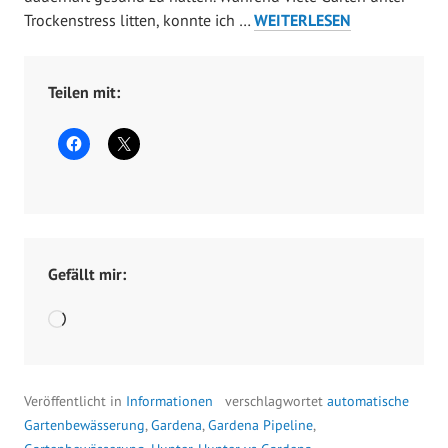
t
GARTENBEWÄSSERUNG
Trockenstress litten, konnte ich …
WEITERLESEN
o
HUNTER
b
ODER
e
GARDENA
Teilen mit:
r
2
,
2
0
2
0
Gefällt mir:
Wird
geladen …
Veröffentlicht in
Informationen
verschlagwortet
automatische
Gartenbewässerung
,
Gardena
,
Gardena Pipeline
,