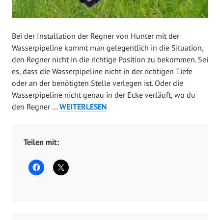
l
i
c
Bei der Installation der Regner von Hunter mit der
h
Wasserpipeline kommt man gelegentlich in die Situation,
t
den Regner nicht in die richtige Position zu bekommen. Sei
a
es, dass die Wasserpipeline nicht in der richtigen Tiefe
m
oder an der benötigten Stelle verlegen ist. Oder die
A
Wasserpipeline nicht genau in der Ecke verläuft, wo du
p
EINSATZ
den Regner …
WEITERLESEN
r
DES
i
HUNTER
l
SWING
Teilen mit:
2
JOINT
9
–
,
DREHGELENKANSCHLUSS
2
0
2