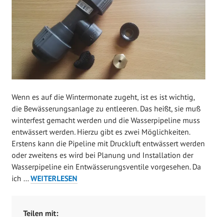
f
f
e
n
t
l
i
c
Wenn es auf die Wintermonate zugeht, ist es ist wichtig,
h
die Bewässerungsanlage zu entleeren. Das heißt, sie muß
t
winterfest gemacht werden und die Wasserpipeline muss
a
entwässert werden. Hierzu gibt es zwei Möglichkeiten.
m
Erstens kann die Pipeline mit Druckluft entwässert werden
D
oder zweitens es wird bei Planung und Installation der
e
Wasserpipeline ein Entwässerungsventile vorgesehen. Da
z
ZUSAMMENBAU
ich …
WEITERLESEN
e
GARDENA
m
ENTWÄSSERUNGSVENTIL
b
Teilen mit: