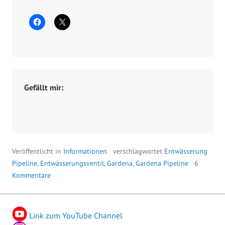
e
r
5
,
2
0
1
Gefällt mir:
8
Veröffentlicht in
Informationen
verschlagwortet
Entwässerung
Pipeline
,
Entwässerungsventil
,
Gardena
,
Gardena Pipeline
6
Kommentare
Link zum YouTube Channel