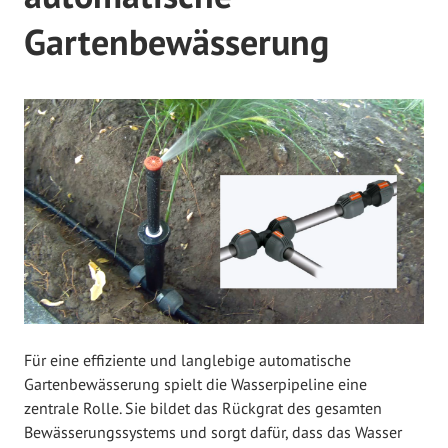
Gartenbewässerung
V
e
r
ö
f
f
e
n
t
l
i
c
Für eine effiziente und langlebige automatische
h
Gartenbewässerung spielt die Wasserpipeline eine
t
zentrale Rolle. Sie bildet das Rückgrat des gesamten
a
Bewässerungssystems und sorgt dafür, dass das Wasser
m