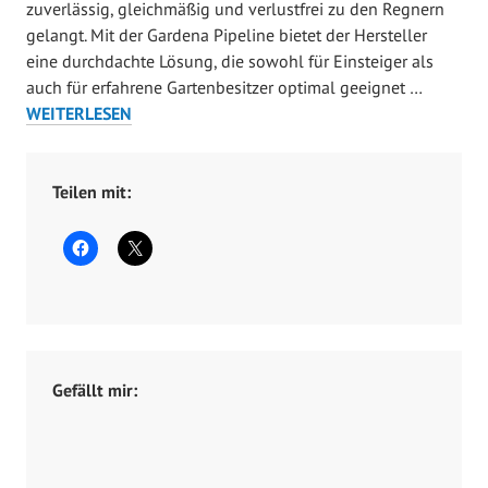
zuverlässig, gleichmäßig und verlustfrei zu den Regnern
M
gelangt. Mit der Gardena Pipeline bietet der Hersteller
ä
eine durchdachte Lösung, die sowohl für Einsteiger als
r
GARDEN
auch für erfahrene Gartenbesitzer optimal geeignet …
z
PIPELIN
WEITERLESEN
3
FÜR
0
AUTOMA
,
GARTEN
Teilen mit:
2
0
2
1
Gefällt mir: